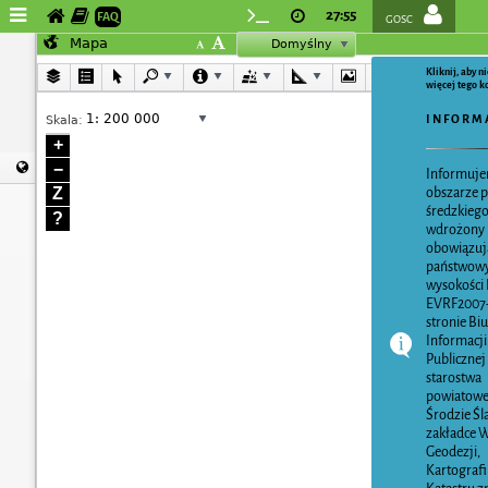
27:55
FAQ
GOSC
Mapa
Domyślny
Kliknij, aby 
więcej tego 
1: 200 000
ukł. 2000 stre
I N F O R M 
Skala:
+
−
Mapa
ukł
Informuje
obszarze 
Z
średzkiego
?
wdrożony
obowiązuj
państwowy
wysokości 
EVRF2007
stronie Bi
Informacji
Publicznej
starostwa
powiatow
Środzie Śl
zakładce 
Geodezji,
Kartografii