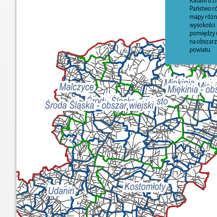
Katastru z
Państwo r
mapy różn
wysokości
pomiędzy 
na obszar
powiatu.